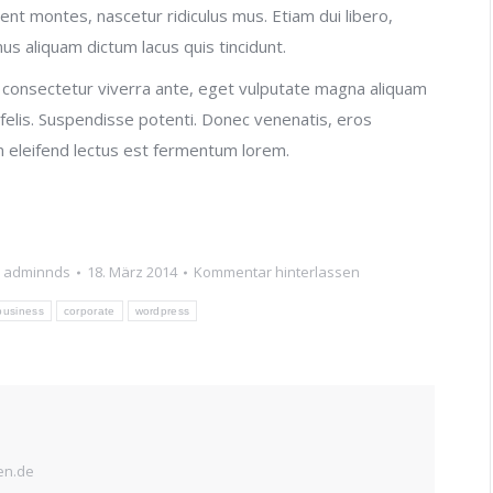
nt montes, nascetur ridiculus mus. Etiam dui libero,
s aliquam dictum lacus quis tincidunt.
In consectetur viverra ante, eget vulputate magna aliquam
in felis. Suspendisse potenti. Donec venenatis, eros
, in eleifend lectus est fermentum lorem.
n
adminnds
18. März 2014
Kommentar hinterlassen
business
corporate
wordpress
en.de